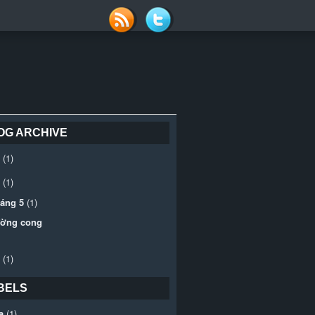
OG ARCHIVE
(1)
(1)
háng 5
(1)
ờng cong
(1)
BELS
a
(1)