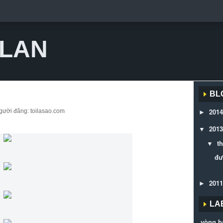
 LAN
BL
2014
gười đăng: toilasao.com
►
2013
▼
t
▼
đư
2011
►
LA
vòng b